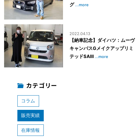
グ
...more
2022.04.13
【納車記念】ダイハツ：ムーヴ
キャンバスGメイクアップリミ
テッドSAⅢ
...more
カテゴリー
コラム
販売実績
在庫情報